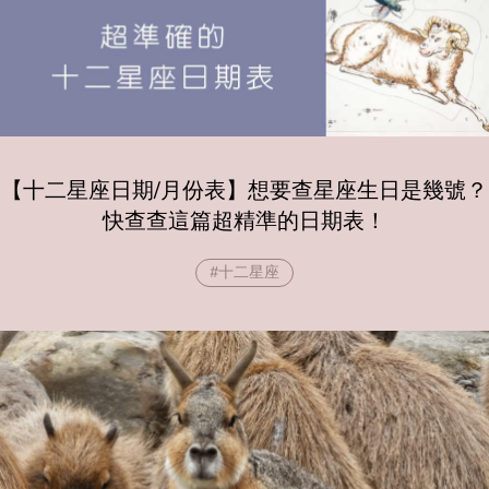
【十二星座日期/月份表】想要查星座生日是幾號？
快查查這篇超精準的日期表！
#十二星座