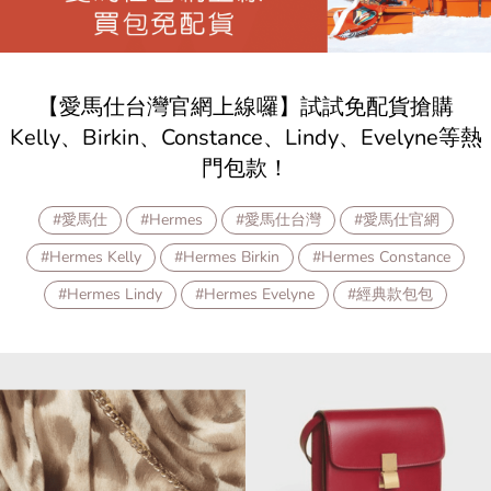
【愛馬仕台灣官網上線囉】試試免配貨搶購
Kelly、Birkin、Constance、Lindy、Evelyne等熱
門包款！
#愛馬仕
#Hermes
#愛馬仕台灣
#愛馬仕官網
#Hermes Kelly
#Hermes Birkin
#Hermes Constance
#Hermes Lindy
#Hermes Evelyne
#經典款包包