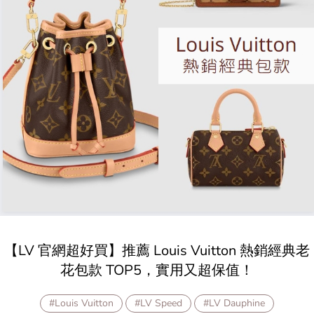
【LV 官網超好買】推薦 Louis Vuitton 熱銷經典老
花包款 TOP5，實用又超保值！
#Louis Vuitton
#LV Speed
#LV Dauphine