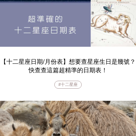
【十二星座日期/月份表】想要查星座生日是幾號？
快查查這篇超精準的日期表！
#十二星座