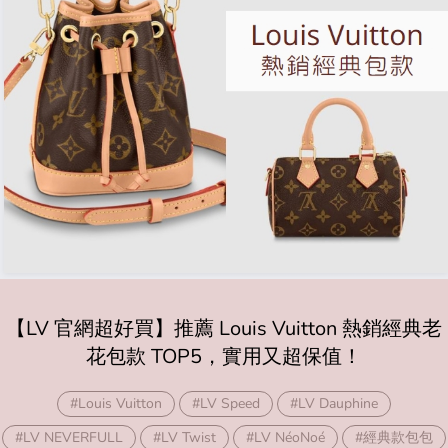
【LV 官網超好買】推薦 Louis Vuitton 熱銷經典老
花包款 TOP5，實用又超保值！
#Louis Vuitton
#LV Speed
#LV Dauphine
#LV NEVERFULL
#LV Twist
#LV NéoNoé
#經典款包包