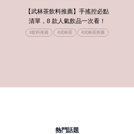
【 TEA‘S 原味飲料推薦】8 款超
熱銷必喝飲品，帶你喝出純粹風
味！
#飲料推薦
#TEA'S 原味
#TEA'S 原味推薦
熱門話題