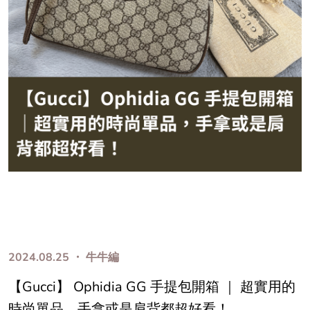
2024.08.25 ・ 牛牛編
【Gucci】 Ophidia GG 手提包開箱 ｜ 超實用的
時尚單品，手拿或是肩背都超好看！