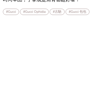
#Gucci
#Gucci Ophidia
#古馳
#Gucci 包包