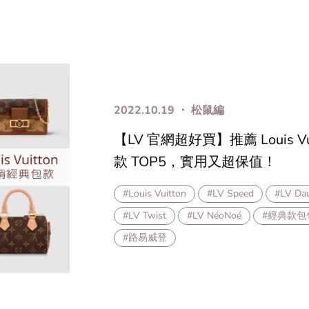
2022.10.19 ・ 松鼠編
【LV 官網超好買】推薦 Louis V
款 TOP5，實用又超保值！
#Louis Vuitton
#LV Speed
#LV Da
#LV Twist
#LV NéoNoé
#經典款包
#路易威登