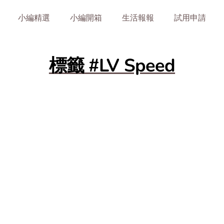
小編精選
小編開箱
生活報報
試用申請
標籤 #LV Speed