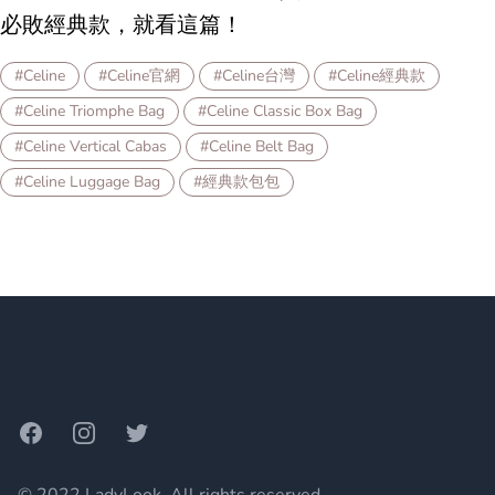
必敗經典款，就看這篇！
#Celine
#Celine官網
#Celine台灣
#Celine經典款
#Celine Triomphe Bag
#Celine Classic Box Bag
#Celine Vertical Cabas
#Celine Belt Bag
#Celine Luggage Bag
#經典款包包
Footer
Facebook
Instagram
Twitter