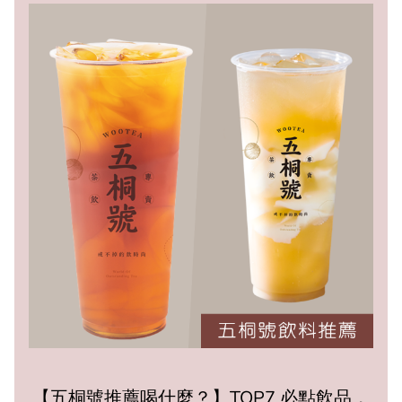
【五桐號推薦喝什麼？】TOP7 必點飲品，