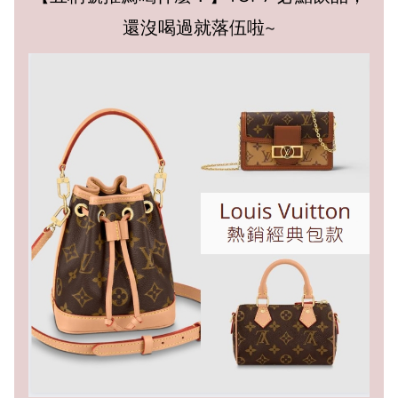
還沒喝過就落伍啦~