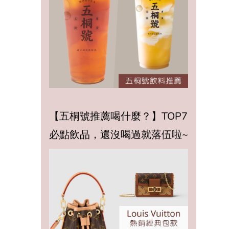
【五桐號推薦喝什麼？】TOP7
必點飲品，還沒喝過就落伍啦~