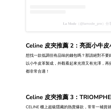
𝐋𝐚 𝐌𝐨𝐝𝐞（@lamode_pr
Celine 皮夾推薦 2：亮面小牛皮
想找一款低調但有品味的錢包嗎？那請絕對不要錯過
以小牛皮革製成，外觀看起來光滑又有光澤，再搭配
都非常合適！
Celine 皮夾推薦 3：TRIOM
CELINE 櫃上超級隱藏的熱賣爆款，常常一補貨