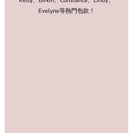
Kelly、Birkin、Constance、Lindy、
Evelyne等熱門包款！