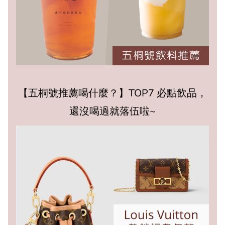
【五桐號推薦喝什麼？】TOP7 必點飲品，
還沒喝過就落伍啦~