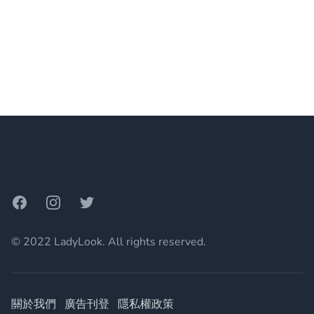
Footer
Facebook
Instagram
Twitter
© 2022 LadyLook. All rights reserved.
關於我們
廣告刊登
隱私權政策