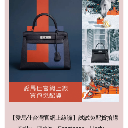
【愛馬仕台灣官網上線囉】試試免配貨搶購