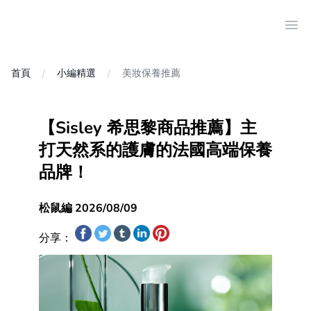
Ope
首頁
小編精選
美妝保養推薦
【Sisley 希思黎商品推薦】主
打天然系的護膚的法國高端保養
品牌！
松鼠編 2026/08/09
分享：