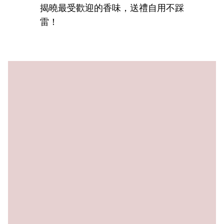
揭曉最受歡迎的香味，送禮自用不踩
雷！