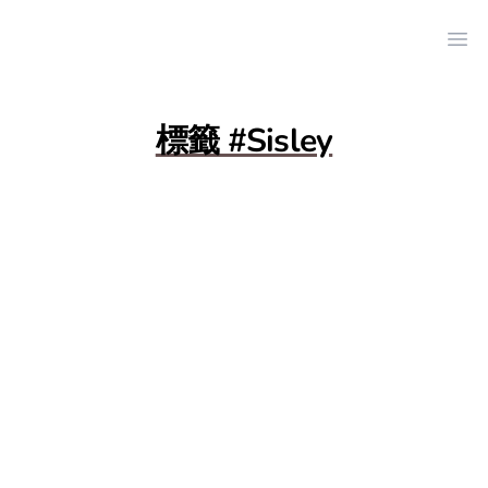
Ope
標籤 #Sisley