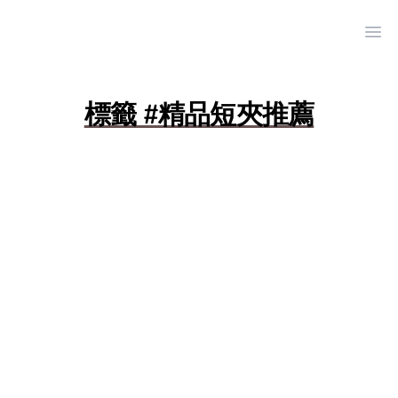
Ope
標籤 #精品短夾推薦