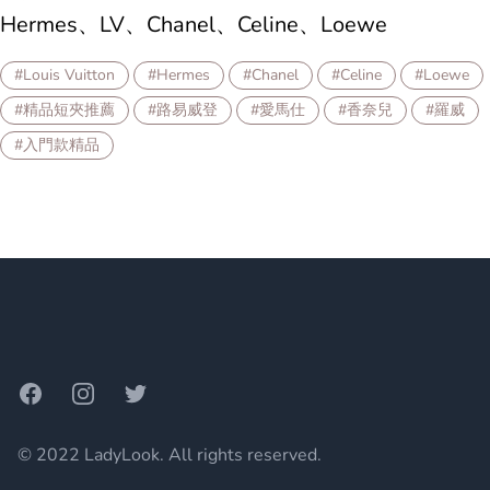
Hermes、LV、Chanel、Celine、Loewe
#Louis Vuitton
#Hermes
#Chanel
#Celine
#Loewe
#精品短夾推薦
#路易威登
#愛馬仕
#香奈兒
#羅威
#入門款精品
Footer
Facebook
Instagram
Twitter
© 2022 LadyLook. All rights reserved.