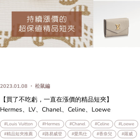
2023.01.08 ・ 松鼠編
【買了不吃虧，一直在漲價的精品短夾】
Hermes、LV、Chanel、Celine、Loewe
#Louis Vuitton
#Hermes
#Chanel
#Celine
#Loewe
#精品短夾推薦
#路易威登
#愛馬仕
#香奈兒
#羅威