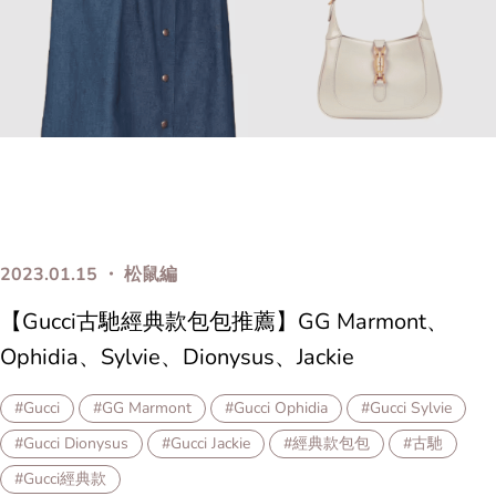
2023.01.15 ・ 松鼠編
【Gucci古馳經典款包包推薦】GG Marmont、
Ophidia、Sylvie、Dionysus、Jackie
#Gucci
#GG Marmont
#Gucci Ophidia
#Gucci Sylvie
#Gucci Dionysus
#Gucci Jackie
#經典款包包
#古馳
#Gucci經典款