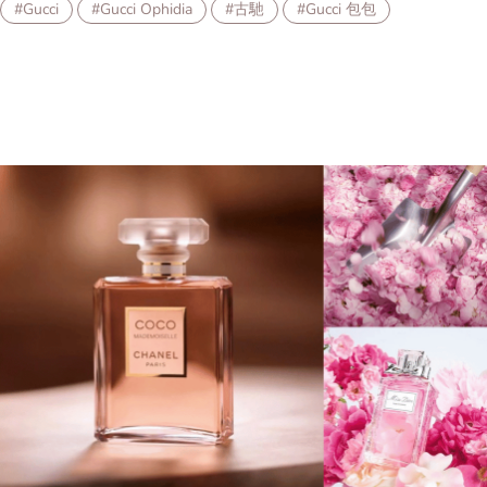
#Gucci
#Gucci Ophidia
#古馳
#Gucci 包包