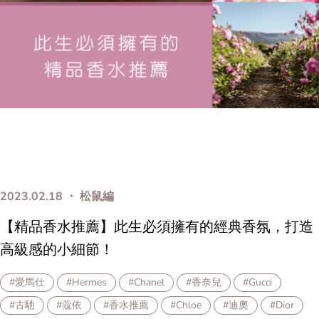
2023.02.18 ・ 松鼠編
【精品香水推薦】此生必須擁有的經典香氛，打造
高級感的小細節！
#愛馬仕
#Hermes
#Chanel
#香奈兒
#Gucci
#古馳
#蔻依
#香水推薦
#Chloe
#迪奧
#Dior