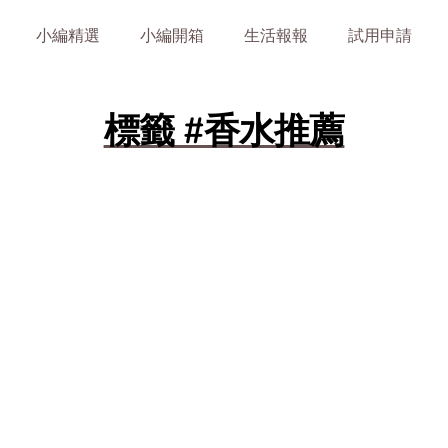
小編精選
小編開箱
生活報報
試用申請
標籤 #香水推薦