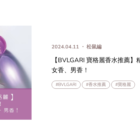
2024.04.11 ・ 松鼠編
【BVLGARI 寶格麗香水推薦】
女香、男香！
#BVLGARI
#香水推薦
#寶格麗