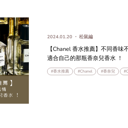
2024.01.20 ・ 松鼠編
【Chanel 香水推薦】不同香
適合自己的那瓶香奈兒香水 ！
#香水推薦
#Chanel
#香奈兒
#