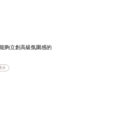
5款能夠立創高級氛圍感的
 香水