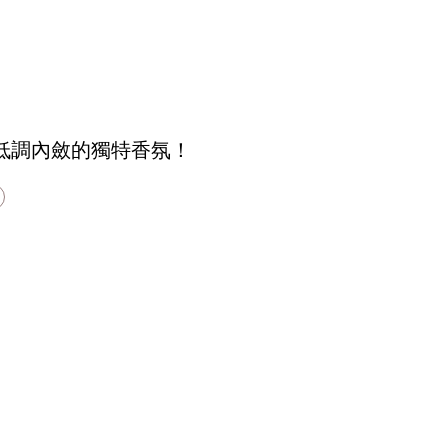
索低調內斂的獨特香氛！