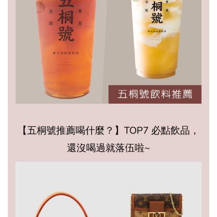
【五桐號推薦喝什麼？】TOP7 必點飲品，
還沒喝過就落伍啦~