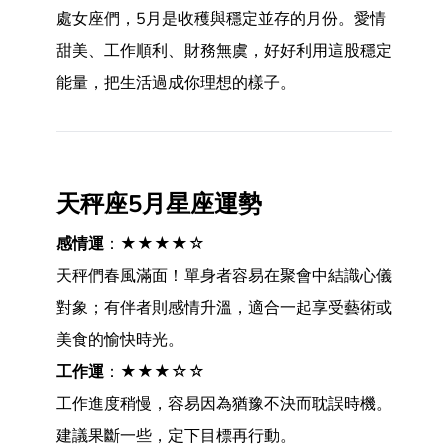
處女座們，5月是收穫與穩定並存的月份。愛情
甜美、工作順利、財務無虞，好好利用這股穩定
能量，把生活過成你理想的樣子。
天秤座5月星座運勢
感情運
：★★★★☆
天秤們春風滿面！單身者容易在聚會中結識心儀
對象；有伴者則感情升溫，適合一起享受藝術或
美食的愉快時光。
工作運
：★★★☆☆
工作進度稍慢，容易因為猶豫不決而耽誤時機。
建議果斷一些，定下目標再行動。