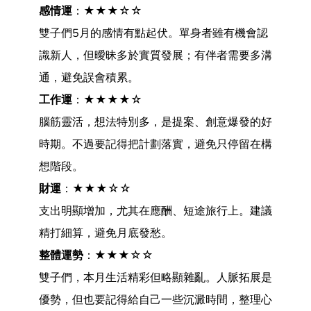
感情運
：★★★☆☆
雙子們5月的感情有點起伏。單身者雖有機會認
識新人，但曖昧多於實質發展；有伴者需要多溝
通，避免誤會積累。
工作運
：★★★★☆
腦筋靈活，想法特別多，是提案、創意爆發的好
時期。不過要記得把計劃落實，避免只停留在構
想階段。
財運
：★★★☆☆
支出明顯增加，尤其在應酬、短途旅行上。建議
精打細算，避免月底發愁。
整體運勢
：★★★☆☆
雙子們，本月生活精彩但略顯雜亂。人脈拓展是
優勢，但也要記得給自己一些沉澱時間，整理心