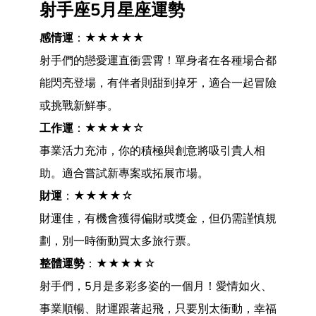
射手座5月星座運勢
感情運
：★★★★★
射手們的戀愛運直衝雲霄！單身者在各種場合都
能閃亮登場，有伴者則甜到掉牙，適合一起冒險
或挑戰新鮮事。
工作運
：★★★★☆
事業活力充沛，你的積極與創意將吸引貴人相
助。適合嘗試新專案或拓展市場。
財運
：★★★★☆
財運佳，有機會獲得偏財或獎金，但仍需謹慎規
劃，別一時衝動買太多旅行票。
整體運勢
：★★★★☆
射手們，5月是多彩多姿的一個月！愛情如火、
事業順暢、財運跟著起飛，只要別太衝動，幸福