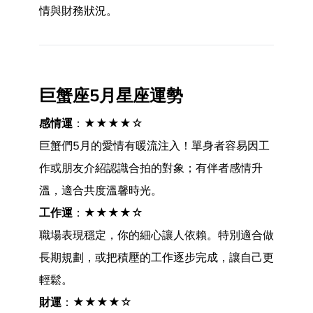
情與財務狀況。
巨蟹座5月星座運勢
感情運
：★★★★☆
巨蟹們5月的愛情有暖流注入！單身者容易因工
作或朋友介紹認識合拍的對象；有伴者感情升
溫，適合共度溫馨時光。
工作運
：★★★★☆
職場表現穩定，你的細心讓人依賴。特別適合做
長期規劃，或把積壓的工作逐步完成，讓自己更
輕鬆。
財運
：★★★★☆