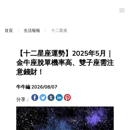
Ope
首頁
生活報報
十二星座
【十二星座運勢】2025年5月｜
金牛座脫單機率高、雙子座需注
意錢財！
牛牛編 2026/08/07
分享：