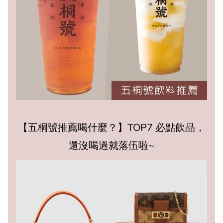
【五桐號推薦喝什麼？】TOP7 必點飲品，
還沒喝過就落伍啦~