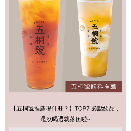
【五桐號推薦喝什麼？】TOP7 必點飲品，
還沒喝過就落伍啦~