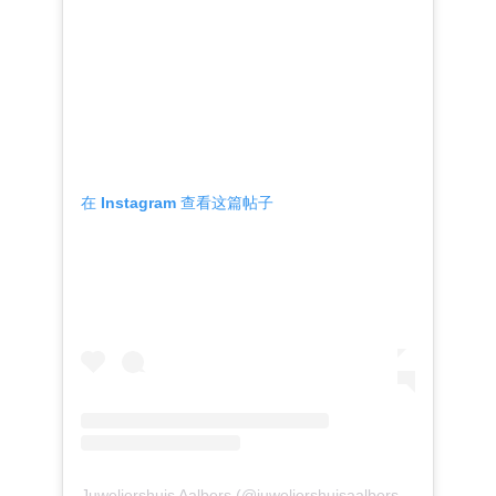
在 Instagram 查看这篇帖子
Juweliershuis Aalbers (@juweliershuisaalbers) 分享的帖子