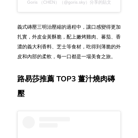
Goris （CHEN）（@goris.sky）分享的貼文
義式磚壓三明治壓縮的過程中，讓口感變得更加
扎實，外皮金黃酥脆，配上嫩烤雞肉、蕃茄、香
濃的義大利香料、芝士等食材，吃得到薄脆的外
皮和內部的柔軟，每一口都是一場美食之旅。
路易莎推薦 TOP3 薑汁燒肉磚
壓