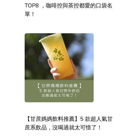
TOP8 ，咖啡控與茶控都愛的口袋名
單！
【甘蔗媽媽飲料推薦】5 款超人氣甘
蔗系飲品，沒喝過就太可惜了！