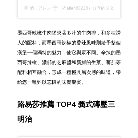
阿 倫 · アレン 𓊯（@allen88228）分享的貼文
墨西哥辣椒牛肉堡夾著多汁的牛肉排，和多種誘
人的配料，而墨西哥辣椒的香辣風味則給予整個
漢堡一個獨特的魅力，使它與眾不同。辛辣的墨
西哥辣椒、濃郁的芝麻醬和新鮮的生菜、蕃茄等
配料相互融合，形成一種極具層次感的味道，帶
給您一種難以忘懷的味覺饗宴。
路易莎推薦 TOP4 義式磚壓三
明治