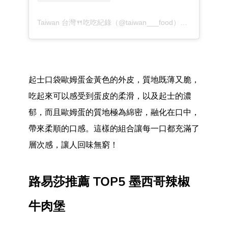
Taiwan 台灣🍴吃吃紀錄（@taiwan___food）分享的貼文
起士口袋歐姆蛋金黃色的外皮，質地既薄又脆，
吃起來可以感受到蛋皮的柔滑，以及起士的濃
郁，而且歐姆蛋的質地極為綿密，融化在口中，
帶來柔順的口感。這樣的組合讓每一口都充滿了
層次感，讓人回味無窮！
路易莎推薦 TOP5 墨西哥辣椒
牛肉堡