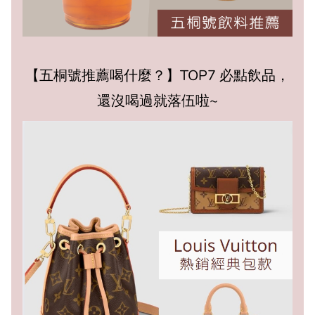
【五桐號推薦喝什麼？】TOP7 必點飲品，
還沒喝過就落伍啦~