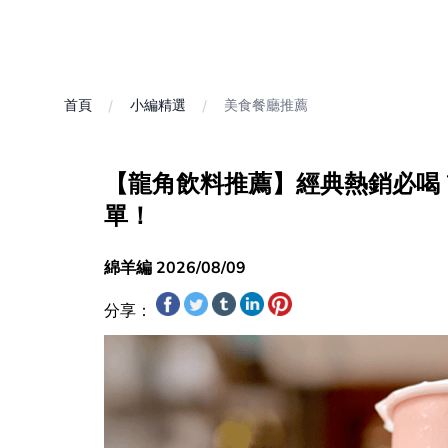
首頁
小編精選
美食餐廳推薦
【龍角飲料推薦】經典熱銷必喝 
單！
綿羊編 2026/08/09
分享：