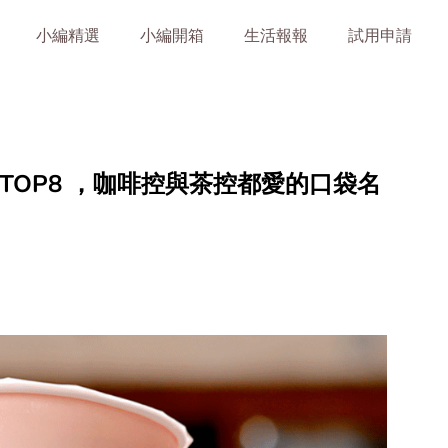
小編精選
小編開箱
生活報報
試用申請
TOP8 ，咖啡控與茶控都愛的口袋名