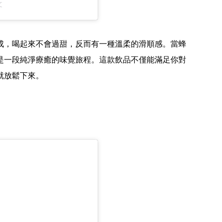
文
成，喝起來不會過甜，反而有一種溫柔的滑順感。當蜂
是一段純淨療癒的味覺旅程。這款飲品不僅能滿足你對
就放鬆下來。