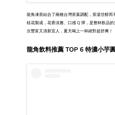
龍角凍茶結合了兩種台灣茶葉調配，茶湯甘醇而
桂花製成，花香淡雅、口感 Q 彈，是整杯飲品
次豐富又清新宜人，夏天喝上一杯絕對超舒爽！
龍角飲料推薦 TOP 6 特濃小芋