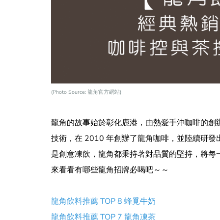
(
Photo Source:
龍角官方網站)
龍角的故事始於彰化鹿港，由熱愛手沖咖啡的創
技術，在 2010 年創辦了龍角咖啡，並陸續
是創意凍飲，龍角都秉持著對品質的堅持，將每
來看看有哪些龍角招牌必喝吧～～
龍角飲料推薦 TOP 8 蜂覓牛奶
龍角飲料推薦 TOP 7 龍角凍茶