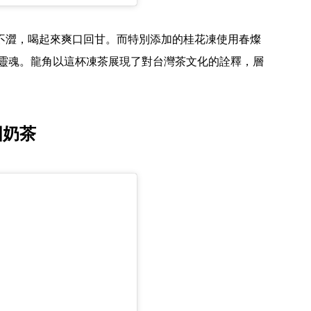
不澀，喝起來爽口回甘。而特別添加的桂花凍使用春燦
的靈魂。龍角以這杯凍茶展現了對台灣茶文化的詮釋，層
圓奶茶