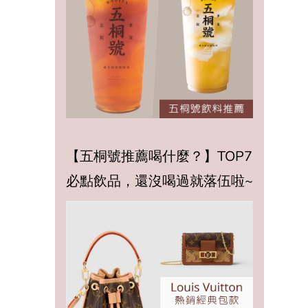
【五桐號推薦喝什麼？】TOP7
必點飲品，還沒喝過就落伍啦~