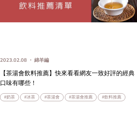
2023.02.08 ・ 綿羊編
【茶湯會飲料推薦】快來看看網友一致好評的經典
口味有哪些！
#奶茶
#冰茶
#茶湯會
#茶湯會推薦
#飲料推薦