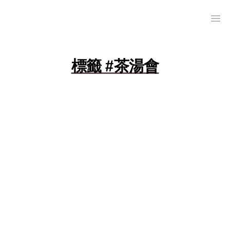
Ope
標籤 #茶湯會