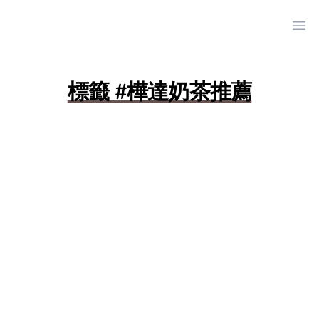
Ope
標籤 #樺達奶茶推薦