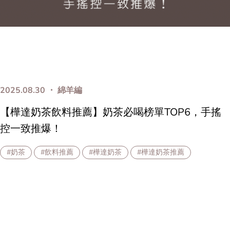
2025.08.30 ・ 綿羊編
【樺達奶茶飲料推薦】奶茶必喝榜單TOP6，手搖
控一致推爆！
#奶茶
#飲料推薦
#樺達奶茶
#樺達奶茶推薦