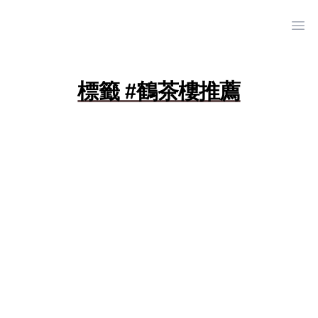
Ope
標籤 #鶴茶樓推薦