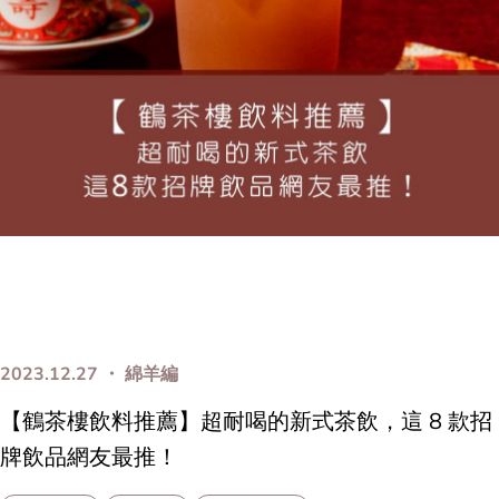
2023.12.27 ・ 綿羊編
【鶴茶樓飲料推薦】超耐喝的新式茶飲，這 8 款招
牌飲品網友最推！