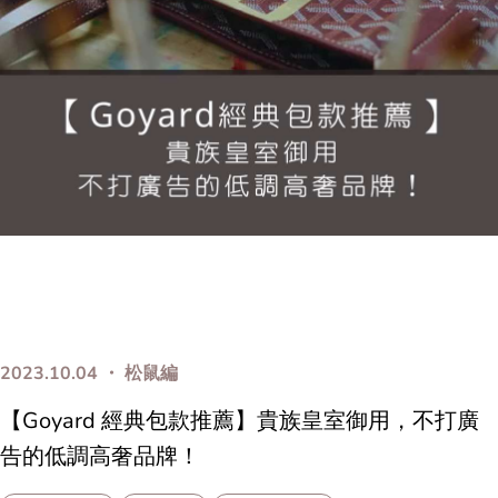
2023.10.04 ・ 松鼠編
【Goyard 經典包款推薦】貴族皇室御用，不打廣
告的低調高奢品牌！