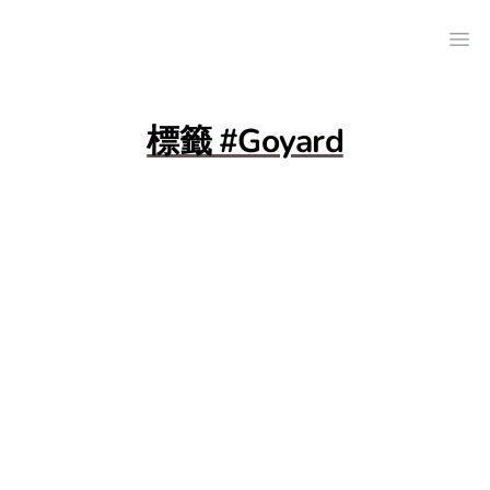
Ope
標籤 #Goyard