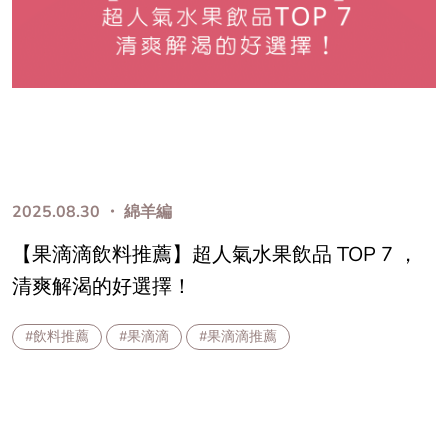
2025.08.30 ・ 綿羊編
【果滴滴飲料推薦】超人氣水果飲品 TOP 7 ，
清爽解渴的好選擇！
#飲料推薦
#果滴滴
#果滴滴推薦