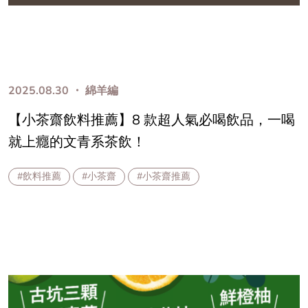
2025.08.30 ・ 綿羊編
【小茶齋飲料推薦】8 款超人氣必喝飲品，一喝
就上癮的文青系茶飲！
#飲料推薦
#小茶齋
#小茶齋推薦