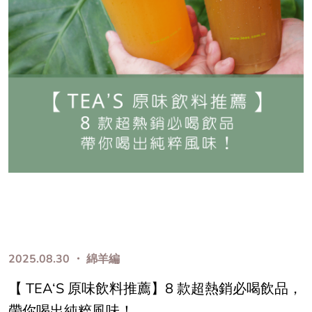
2025.08.30 ・ 綿羊編
【 TEA‘S 原味飲料推薦】8 款超熱銷必喝飲品，
帶你喝出純粹風味！