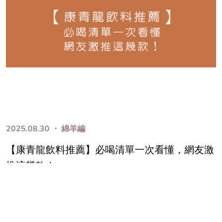
2025.08.30 ・ 綿羊編
【康青龍飲料推薦】必喝清單一次看懂，網友激
推這幾款！
#飲料推薦
#康青龍
#康青龍推薦