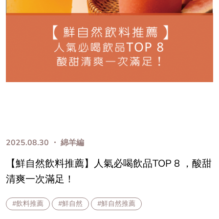
2025.08.30 ・ 綿羊編
【鮮自然飲料推薦】人氣必喝飲品TOP 8 ，酸甜
清爽一次滿足！
#飲料推薦
#鮮自然
#鮮自然推薦