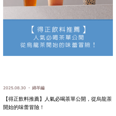
2025.08.30 ・ 綿羊編
【得正飲料推薦】人氣必喝茶單公開，從烏龍茶
開始的味蕾冒險！