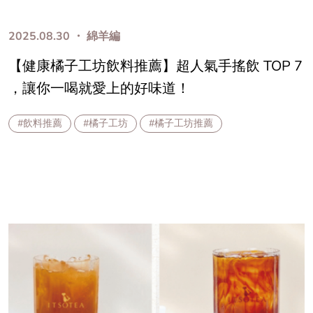
2025.08.30 ・ 綿羊編
【健康橘子工坊飲料推薦】超人氣手搖飲 TOP 7
，讓你一喝就愛上的好味道！
#飲料推薦
#橘子工坊
#橘子工坊推薦